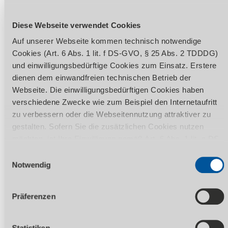
Diese Webseite verwendet Cookies
Auf unserer Webseite kommen technisch notwendige
Cookies (Art. 6 Abs. 1 lit. f DS-GVO, § 25 Abs. 2 TDDDG)
und einwilligungsbedürftige Cookies zum Einsatz. Erstere
dienen dem einwandfreien technischen Betrieb der
Webseite. Die einwilligungsbedürftigen Cookies haben
Vorführzentrum
verschiedene Zwecke wie zum Beispiel den Internetaufritt
zu verbessern oder die Webseitennutzung attraktiver zu
Auf ca. 2 000 m² können Sie als Händler oder Interessent
gestalten. Sofern Sie die zusätzlichen Cookies nutzen
jederzeit unsere Maschinen und Neuheiten aus allen
möchten, ist Ihre Einwilligung gemäß Art. 6 Abs. 1 lit. a DS-
Produktbereichen live erleben und auch testen. Unser
GVO, § 25 Abs. 1 TDDDG erforderlich. Ihre erteilte
Einwilligungsauswahl
Fachpersonal vor Ort berät Sie gerne.
Einwilligung können Sie jederzeit durch Aufruf des Consent-
Notwendig
Banners mit Wirkung für die Zukunft widerrufen. Nähere
Informationen zu den einzelnen Cookies und die damit in
Präferenzen
Verbindung stehenden Datenverarbeitung können Sie
unserer
Datenschutzerklärung
entnehmen.
Statistiken