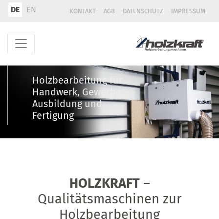
DE
EN
KONTAKT
AGB
DATENSCHUTZ
IMPRESSUM
Holzbearbeitung für
Handwerk, Gewerbe,
Ausbildung und
Fertigung
HOLZKRAFT
–
Qualitätsmaschinen zur
Holzbearbeitung